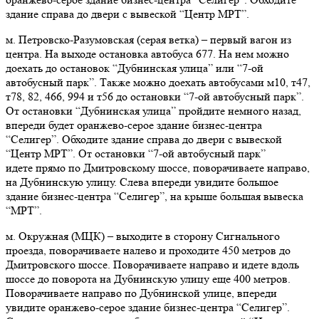
здание справа до двери с вывеской “Центр МРТ”.
м. Петровско-Разумовская (серая ветка) – первый вагон из
центра. На выходе остановка автобуса 677. На нем можно
доехать до остановок “Дубнинская улица” или “7-ой
автобусный парк”. Также можно доехать автобусами м10, т47,
т78, 82, 466, 994 и т56 до остановки “7-ой автобусный парк”.
От остановки “Дубнинская улица” пройдите немного назад,
впереди будет оранжево-серое здание бизнес-центра
“Селигер”. Обходите здание справа до двери с вывеской
“Центр МРТ”. От остановки “7-ой автобусный парк”
идете прямо по Дмитровскому шоссе, поворачиваете направо,
на Дубнинскую улицу. Слева впереди увидите большое
здание бизнес-центра “Селигер”, на крыше большая вывеска
“МРТ”.
м. Окружная (МЦК)
–
выходите в сторону Сигнального
проезда, поворачиваете налево и проходите 450 метров до
Дмитровского шоссе. Поворачиваете направо и идете вдоль
шоссе до поворота на Дубнинскую улицу еще 400 метров.
Поворачиваете направо по Дубнинской улице, впереди
увидите оранжево-серое здание бизнес-центра “Селигер”.