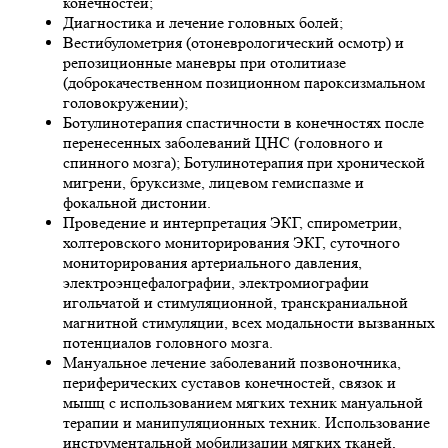
конечностей;
Диагностика и лечение головных болей;
Вестибулометрия (отоневрологический осмотр) и
репозиционные маневры при отолитиазе
(доброкачественном позиционном пароксизмальном
головокружении);
Ботулинотерапия спастичности в конечностях после
перенесенных заболеваний ЦНС (головного и
спинного мозга); Ботулинотерапия при хронической
мигрени, бруксизме, лицевом гемиспазме и
фокальной дистонии.
Проведение и интерпретация ЭКГ, спирометрии,
холтеровского мониторирования ЭКГ, суточного
мониторирования артериального давления,
электроэнцефалографии, электромиографии
игольчатой и стимуляционной, транскраниальной
магнитной стимуляции, всех модальности вызванных
потенциалов головного мозга.
Мануальное лечение заболеваний позвоночника,
периферических суставов конечностей, связок и
мышц с использованием мягких техник мануальной
терапии и манипуляционных техник. Использование
инструментальной мобилизации мягких тканей,