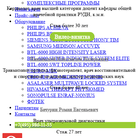
КОМПЛЕКСНЫЕ ПРОГРАММЫ
Кардиолог, врач высшей категории доцент кафедры общей
Наши врачи
врачебной практики РУДН, к.м.н.
Прайс-лист
Оборудование
Стаж более 30 лет
PHILIPS ACHIEVA
PHILIPS BRILLIANCE 64
Видео-визитка
SIEMENS MAGNETOM SYMPHONY TIM
SAMSUNG MEDISON ACCUVIX
BTL-6000 HIGH INTENSITY LASER
BTL-6000 SUPER INDUCTIVE SYSTEM ELITE
Никольский Константин Валерьевич
BTL-6000 SWT TOPLINE POWER
Травматолог-ортопед, физиотерапевт, врач восстановительной
NEURO-MSX
и спортивной медицины, доктор медицинских наук
CRIO-JET AIR MEDIZINTECHNIK
ASALASER MULTIWAVE LOCKED SYSTEM
Стаж более 40 лет
HIVAMAT THERAPY PHYSIOMED
SONOPULSE ENRAF-NONIUS
ФОТЕК
Пациентам
Бачурин Роман Евгеньевич
Контакты
Врач ультразвуковой диагностики
+7(495) 980-11-55
Стаж 27 лет