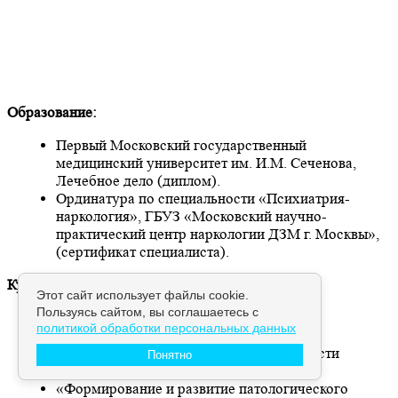
Образование:
Первый Московский государственный
медицинский университет им. И.М. Сеченова,
Лечебное дело (диплом).
Ординатура по специальности «Психиатрия-
наркология», ГБУЗ «Московский научно-
практический центр наркологии ДЗМ г. Москвы»,
(сертификат специалиста).
Курсы повышения квалификации:
Этот сайт использует файлы cookie.
Пользуясь сайтом, вы соглашаетесь с
Обучение по Европейской программе
политикой обработки персональных данных
Психологического консультирования и
Психотерапии в Наркологии в модальности
Понятно
Транзактный Анализ (сертификат)
«Формирование и развитие патологического