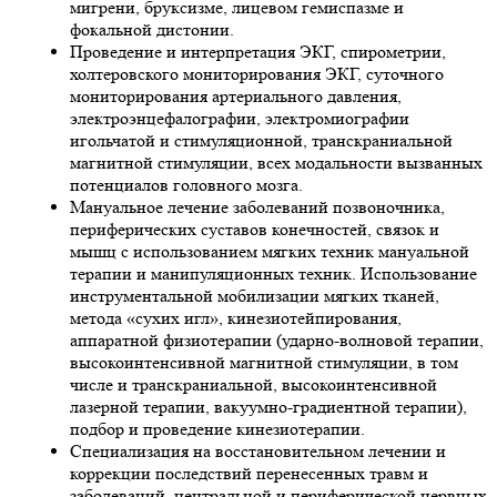
мигрени, бруксизме, лицевом гемиспазме и
фокальной дистонии.
Проведение и интерпретация ЭКГ, спирометрии,
холтеровского мониторирования ЭКГ, суточного
мониторирования артериального давления,
электроэнцефалографии, электромиографии
игольчатой и стимуляционной, транскраниальной
магнитной стимуляции, всех модальности вызванных
потенциалов головного мозга.
Мануальное лечение заболеваний позвоночника,
периферических суставов конечностей, связок и
мышц с использованием мягких техник мануальной
терапии и манипуляционных техник. Использование
инструментальной мобилизации мягких тканей,
метода «сухих игл», кинезиотейпирования,
аппаратной физиотерапии (ударно-волновой терапии,
высокоинтенсивной магнитной стимуляции, в том
числе и транскраниальной, высокоинтенсивной
лазерной терапии, вакуумно-градиентной терапии),
подбор и проведение кинезиотерапии.
Специализация на восстановительном лечении и
коррекции последствий перенесенных травм и
заболеваний, центральной и периферической нервных