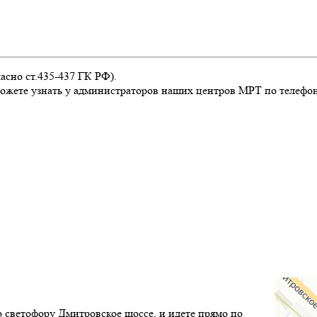
асно ст.435-437 ГК РФ).
жете узнать у администраторов наших центров МРТ по телефона
о светофору Дмитровское шоссе, и идете прямо по