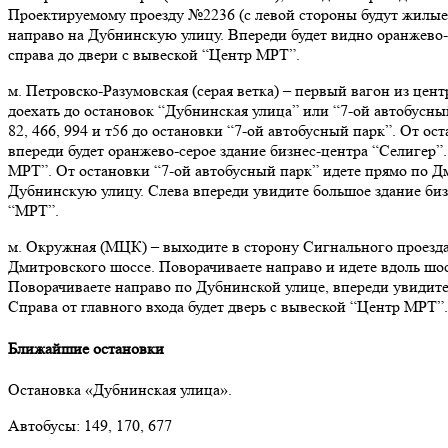
Проектируемому проезду №2236 (с левой стороны будут жилые 
направо на Дубнинскую улицу. Впереди будет видно оранжево-с
справа до двери с вывеской “Центр МРТ”.
м. Петровско-Разумовская (серая ветка) – первый вагон из цен
доехать до остановок “Дубнинская улица” или “7-ой автобусный
82, 466, 994 и т56 до остановки “7-ой автобусный парк”. От о
впереди будет оранжево-серое здание бизнес-центра “Селигер”.
МРТ”. От остановки “7-ой автобусный парк” идете прямо по Д
Дубнинскую улицу. Слева впереди увидите большое здание биз
“МРТ”.
м. Окружная (МЦК)
–
выходите в сторону Сигнального проезда
Дмитровского шоссе. Поворачиваете направо и идете вдоль шо
Поворачиваете направо по Дубнинской улице, впереди увидите
Справа от главного входа будет дверь с вывеской “Центр МРТ”.
Ближайшие остановки
Остановка «Дубнинская улица».
Автобусы: 149, 170, 677