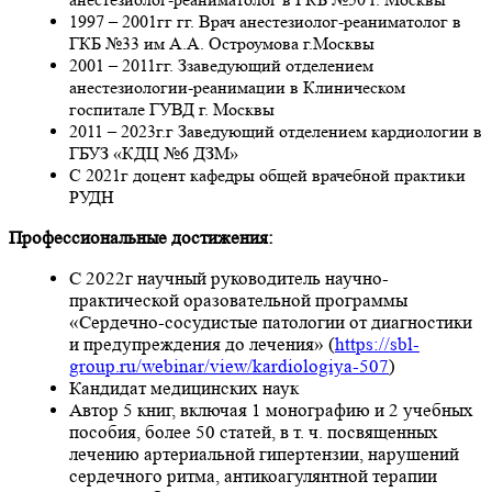
1997 – 2001гг гг. Врач анестезиолог-реаниматолог в
ГКБ №33 им А.А. Остроумова г.Москвы
2001 – 2011гг. Ззаведующий отделением
анестезиологии-реанимации в Клиническом
госпитале ГУВД г. Москвы
2011 – 2023г.г Заведующий отделением кардиологии в
ГБУЗ «КДЦ №6 ДЗМ»
С 2021г доцент кафедры общей врачебной практики
РУДН
Профессиональные достижения:
С 2022г научный руководитель научно-
практической оразовательной программы
«Сердечно-сосудистые патологии от диагностики
и предупреждения до лечения» (
https://sbl-
group.ru/webinar/view/kardiologiya-507
)
Кандидат медицинских наук
Автор 5 книг, включая 1 монографию и 2 учебных
пособия, более 50 статей, в т. ч. посвященных
лечению артериальной гипертензии, нарушений
сердечного ритма, антикоагулянтной терапии