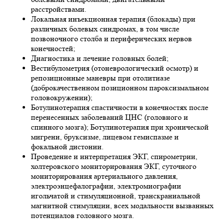
расстройствами.
Локальная инъекционная терапия (блокады) при
различных болевых синдромах, в том числе
позвоночного столба и периферических нервов
конечностей;
Диагностика и лечение головных болей;
Вестибулометрия (отоневрологический осмотр) и
репозиционные маневры при отолитиазе
(доброкачественном позиционном пароксизмальном
головокружении);
Ботулинотерапия спастичности в конечностях после
перенесенных заболеваний ЦНС (головного и
спинного мозга); Ботулинотерапия при хронической
мигрени, бруксизме, лицевом гемиспазме и
фокальной дистонии.
Проведение и интерпретация ЭКГ, спирометрии,
холтеровского мониторирования ЭКГ, суточного
мониторирования артериального давления,
электроэнцефалографии, электромиографии
игольчатой и стимуляционной, транскраниальной
магнитной стимуляции, всех модальности вызванных
потенциалов головного мозга.