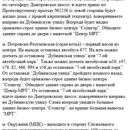
по светофору Дмитровское шоссе, и идете прямо по
Проектируемому проезду №2236 (с левой стороны будут
жилые дома, с правой кирпичный техцентр), поворачиваете
направо на Дубнинскую улицу. Впереди будет видно
оранжево-серое здание бизнес-центра “Селигер”. Обходите
здание справа до двери с вывеской “Центр МРТ”.
м. Петровско-Разумовская (серая ветка) – первый вагон из
центра. На выходе остановка автобуса 677. На нем можно
доехать до остановок “Дубнинская улица” или “7-ой
автобусный парк”. Также можно доехать автобусами м10, т47,
т78, 82, 466, 994 и т56 до остановки “7-ой автобусный парк”.
От остановки “Дубнинская улица” пройдите немного назад,
впереди будет оранжево-серое здание бизнес-центра
“Селигер”. Обходите здание справа до двери с вывеской
“Центр МРТ”. От остановки “7-ой автобусный парк”
идете прямо по Дмитровскому шоссе, поворачиваете направо,
на Дубнинскую улицу. Слева впереди увидите большое
здание бизнес-центра “Селигер”, на крыше большая вывеска
“МРТ”.
м. Окружная (МЦК)
–
выходите в сторону Сигнального
проезда, поворачиваете налево и проходите 450 метров до