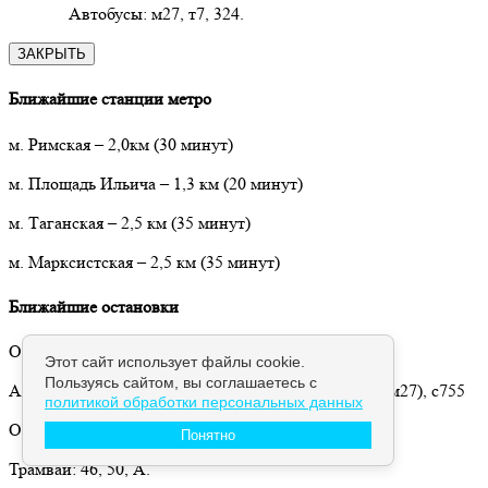
Автобусы: м27, т7, 324.
ЗАКРЫТЬ
Ближайшие станции метро
м. Римская
– 2,0км
(30 минут)
м. Площадь Ильича
–
1,3 км (20 минут)
м. Таганская
–
2,5 км (35 минут)
м. Марксистская – 2,5 км (35 минут)
Ближайшие остановки
Остановка «Институт радиосвязи».
Этот сайт использует файлы cookie.
Пользуясь сайтом, вы соглашаетесь с
Автобусы: 51, 766 (бывший т26), т63, м7 (бывший м27), с755
политикой обработки персональных данных
Остановка «Малый Калитниковский проезд».
Понятно
Трамваи: 46, 50, А.