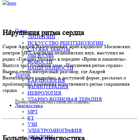
+7 (495) 980-11-55
О нас
Нарушения ритма сердца
ЛИЦЕНЗИИ
ИСКУССТВО РЕНТГЕНОЛОГИИ
Сыров Андрей Валентинович, врач-кардиолог Московских
СЛУЖБА ЗАБОТЫ
центров МРТ, кандидат медицинских наук, выступил на
МЫ В СМИ
радио «Говорит Москва» в передаче «Врачи и пациенты».
НОВОСТИ
Выпуск был посвящен теме «Нарушения ритма сердца».
НАШИ ЦЕННОСТИ
Вышел очень интересный разговор, где Андрей
Услуги
Валентинович подробно, в доступной форме, рассказал о
КАРДИОЛОГИЯ
проблематике изменения естественного ритма сокращения
ФИЗИОТЕРАПИЯ
сердца.
НЕВРОЛОГИЯ
УДАРНО-ВОЛНОВАЯ ТЕРАПИЯ
Радио выпуск доступен по ссылке.
Диагностика
МРТ
КТ
УЗИ
ЭЛЕКТРОМИОГРАФИЯ
АНАЛИЗЫ
Больше, чем диагностика