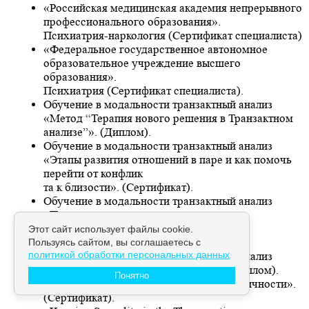
«Российская медицинская академия непрерывного
профессионального образования».
Психиатрия-наркология (Сертификат специалиста)
«Федеральное государственное автономное
образовательное учреждение высшего
образования».
Психиатрия (Сертификат специалиста).
Обучение в модальности транзактный анализ
«Метод “Терапия нового решения в Транзактном
анализе”». (Диплом).
Обучение в модальности транзактный анализ
«Этапы развития отношений в паре и как помочь
перейти от конфлик
та к близости». (Сертификат).
Обучение в модальности транзактный анализ
«Практические подходы к пониманию
суицидоопасных клиентов»
Этот сайт использует файлы cookie.
(Диплом).
Пользуясь сайтом, вы соглашаетесь с
политикой обработки персональных данных
Обучение в модальности транзактный анализ
«Нарратив в Транзактном анализе». (Диплом).
Понятно
«Депрессия. Тревожные расстройства личности».
(Сертификат).