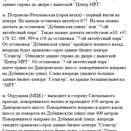
здание справа до двери с вывеской “Центр МРТ”.
м. Петровско-Разумовская (серая ветка) – первый вагон из
центра. На выходе остановка автобуса 677. На нем можно
доехать до остановок “Дубнинская улица” или “7-ой
автобусный парк”. Также можно доехать автобусами м10, т47,
т78, 82, 466, 994 и т56 до остановки “7-ой автобусный парк”.
От остановки “Дубнинская улица” пройдите немного назад,
впереди будет оранжево-серое здание бизнес-центра
“Селигер”. Обходите здание справа до двери с вывеской
“Центр МРТ”. От остановки “7-ой автобусный парк”
идете прямо по Дмитровскому шоссе, поворачиваете направо,
на Дубнинскую улицу. Слева впереди увидите большое
здание бизнес-центра “Селигер”, на крыше большая вывеска
“МРТ”.
м. Окружная (МЦК)
–
выходите в сторону Сигнального
проезда, поворачиваете налево и проходите 450 метров до
Дмитровского шоссе. Поворачиваете направо и идете вдоль
шоссе до поворота на Дубнинскую улицу еще 400 метров.
Поворачиваете направо по Дубнинской улице, впереди
увидите оранжево-серое здание бизнес-центра “Селигер”.
Справа от главного входа будет дверь с вывеской “Центр