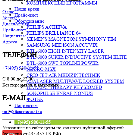
КОМПЛЕКСНЫЕ ПРОГРАММЫ
Наши врачи
О нас
Прайс-лист
Услуги
Оборудование
Диагностика
PHILIPS ACHIEVA
Прайс-лист
PHILIPS BRILLIANCE 64
Пациентам
SIEMENS MAGNETOM SYMPHONY TIM
Адреса
SAMSUNG MEDISON ACCUVIX
BTL-6000 HIGH INTENSITY LASER
ТЕЛЕФОН
BTL-6000 SUPER INDUCTIVE SYSTEM ELITE
BTL-6000 SWT TOPLINE POWER
+7(495) 980-11-55
NEURO-MSX
CRIO-JET AIR MEDIZINTECHNIK
С 8:00 до 22:00
ASALASER MULTIWAVE LOCKED SYSTEM
Без перерывов и выходных
HIVAMAT THERAPY PHYSIOMED
SONOPULSE ENRAF-NONIUS
E-MAIL
ФОТЕК
Пациентам
Контакты
mrt@moscow-mrt.ru
+7(495) 980-11-55
Указанные на сайте цены не являются публичной офертой
(согласно ст.435-437 ГК РФ).