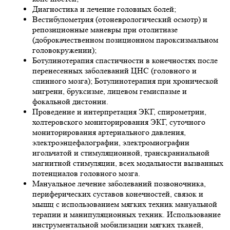
Диагностика и лечение головных болей;
Вестибулометрия (отоневрологический осмотр) и
репозиционные маневры при отолитиазе
(доброкачественном позиционном пароксизмальном
головокружении);
Ботулинотерапия спастичности в конечностях после
перенесенных заболеваний ЦНС (головного и
спинного мозга); Ботулинотерапия при хронической
мигрени, бруксизме, лицевом гемиспазме и
фокальной дистонии.
Проведение и интерпретация ЭКГ, спирометрии,
холтеровского мониторирования ЭКГ, суточного
мониторирования артериального давления,
электроэнцефалографии, электромиографии
игольчатой и стимуляционной, транскраниальной
магнитной стимуляции, всех модальности вызванных
потенциалов головного мозга.
Мануальное лечение заболеваний позвоночника,
периферических суставов конечностей, связок и
мышц с использованием мягких техник мануальной
терапии и манипуляционных техник. Использование
инструментальной мобилизации мягких тканей,