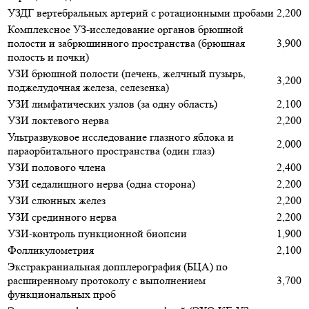
УЗДГ вертебральных артерий с ротационными пробами
2,200
Комплексное УЗ-исследование органов брюшной
полости и забрюшинного пространства (брюшная
3,900
полость и почки)
УЗИ брюшной полости (печень, желчный пузырь,
3,200
поджелудочная железа, селезенка)
УЗИ лимфатических узлов (за одну область)
2,100
УЗИ локтевого нерва
2,200
Ультразвуковое исследование глазного яблока и
2,000
параорбитального пространства (один глаз)
УЗИ полового члена
2,400
УЗИ седалищного нерва (одна сторона)
2,200
УЗИ слюнных желез
2,200
УЗИ срединного нерва
2,200
УЗИ-контроль пункционной биопсии
1,900
Фолликулометрия
2,100
Экстракраниальная допплерография (БЦА) по
расширенному протоколу с выполнением
3,700
функциональных проб