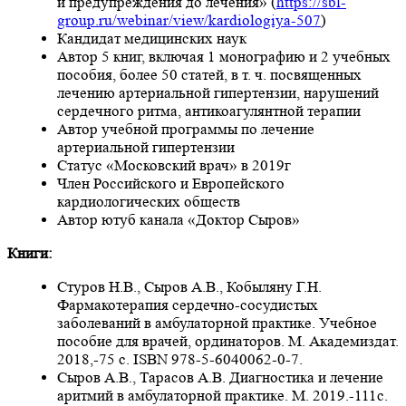
и предупреждения до лечения» (
https://sbl-
group.ru/webinar/view/kardiologiya-507
)
Кандидат медицинских наук
Автор 5 книг, включая 1 монографию и 2 учебных
пособия, более 50 статей, в т. ч. посвященных
лечению артериальной гипертензии, нарушений
сердечного ритма, антикоагулянтной терапии
Автор учебной программы по лечение
артериальной гипертензии
Статус «Московский врач» в 2019г
Член Российского и Европейского
кардиологических обществ
Автор ютуб канала «Доктор Сыров»
Книги:
Стуров Н.В., Сыров А.В., Кобыляну Г.Н.
Фармакотерапия сердечно-сосудистых
заболеваний в амбулаторной практике. Учебное
пособие для врачей, ординаторов. М. Академиздат.
2018,-75 с. ISBN 978-5-6040062-0-7.
Сыров А.В., Тарасов А.В. Диагностика и лечение
аритмий в амбулаторной практике. М. 2019.-111с.