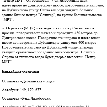
“Центр МРТ”. От остановки “7-ой автобусный парк”
идете прямо по Дмитровскому шоссе, поворачиваете направо,
на Дубнинскую улицу. Слева впереди увидите большое
здание бизнес-центра “Селигер”, на крыше большая вывеска
“МРТ”.
м. Окружная (МЦК)
–
выходите в сторону Сигнального
проезда, поворачиваете налево и проходите 450 метров до
Дмитровского шоссе. Поворачиваете направо и идете вдоль
шоссе до поворота на Дубнинскую улицу еще 400 метров.
Поворачиваете направо по Дубнинской улице, впереди
увидите оранжево-серое здание бизнес-центра “Селигер”.
Справа от главного входа будет дверь с вывеской “Центр
МРТ”.
Ближайшие остановки
Остановка «Дубнинская улица».
Автобусы: 149, 170, 677
Остановка «Река Лихоборка».
Автобусы: м10, т47, т78, 82, 466, 994 и троллейбус 56.