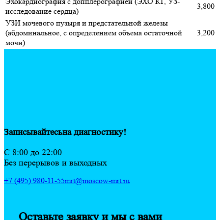
Эхокардиография с допплерографией (ЭХО КГ, УЗ-
3,800
исследование сердца)
УЗИ мочевого пузыря и предстательной железы
(абдоминальное, с определением объема остаточной
3,200
мочи)
Записывайтесь
на диагностику!
C 8:00 до 22:00
Без перерывов и выходных
+7 (495) 980-11-55
mrt@moscow-mrt.ru
Оставьте заявку и мы с вами