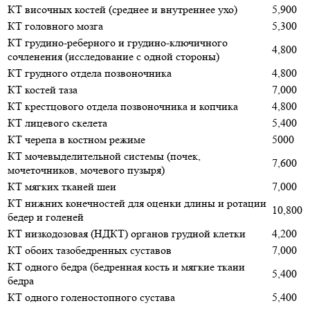
КТ височных костей (среднее и внутреннее ухо)
5,900
КТ головного мозга
5,300
КТ грудино-реберного и грудино-ключичного
4,800
сочленения (исследование с одной стороны)
КТ грудного отдела позвоночника
4,800
КТ костей таза
7,000
КТ крестцового отдела позвоночника и копчика
4,800
КТ лицевого скелета
5,400
КТ черепа в костном режиме
5000
КТ мочевыделительной системы (почек,
7,600
мочеточников, мочевого пузыря)
КТ мягких тканей шеи
7,000
КТ нижних конечностей для оценки длины и ротации
10,800
бедер и голеней
КТ низкодозовая (НДКТ) органов грудной клетки
4,200
КТ обоих тазобедренных суставов
7,000
КТ одного бедра (бедренная кость и мягкие ткани
5,400
бедра
КТ одного голеностопного сустава
5,400